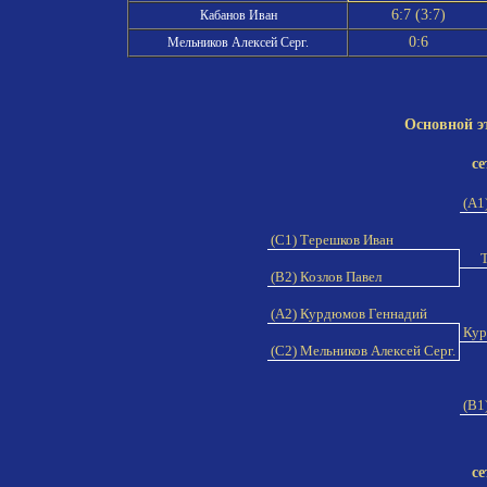
6:7 (3:7)
Кабанов Иван
0:6
Мельников Алексей Серг.
Основной э
се
(A1
(C1) Терешков Иван
Т
(B2) Козлов Павел
(A2) Курдюмов Геннадий
Кур
(C2) Мельников Алексей Серг.
(B1
се