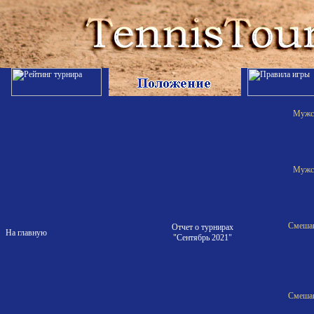
Мужск
Мужск
Смешан
Отчет о турнирах
На главную
"Сентябрь 2021"
Смешан