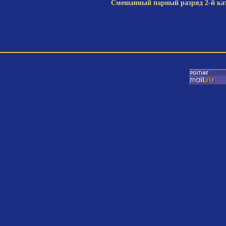
Смешанный парный разряд 2-й кате