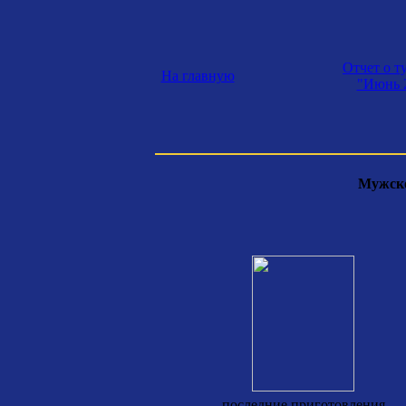
Отчет о т
На главную
"Июнь 
Мужско
последние приготовления