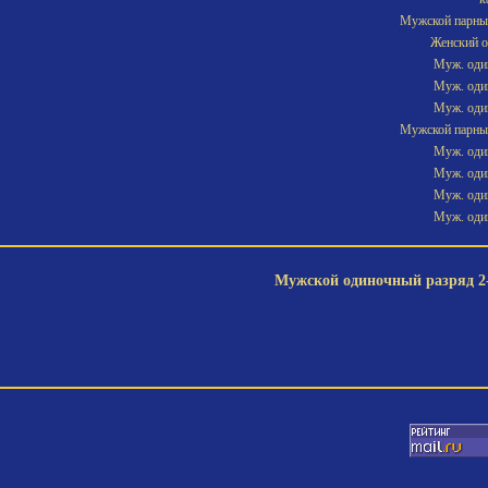
Мужской парный
Женский о
Муж. один
Муж. один
Муж. один
Мужской парный
Муж. один
Муж. один
Муж. один
Муж. один
Мужской одиночный разряд 2-й