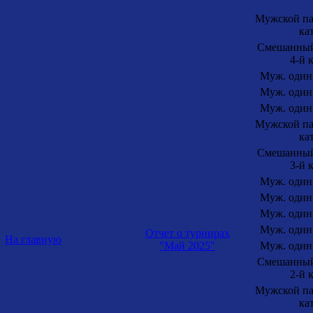
Мужской па
ка
Смешанный
4-й 
Муж. один.
Муж. один.
Муж. один.
Мужской па
ка
Смешанный
3-й 
Муж. один.
Муж. один.
Муж. один.
Муж. один.
Отчет о турнирах
На главную
"Май 2025"
Муж. один.
Смешанный
2-й 
Мужской па
ка