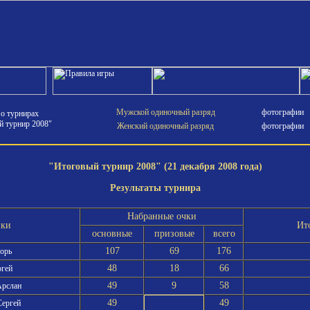
Мужской одиночный разряд
фотографии
 о турнирах
й турнир 2008"
Женский одиночный разряд
фотографии
"Итоговый турнир 2008" (21 декабря 2008 года)
Результаты турнира
Набранные очки
ики
Ит
основные
призовые
всего
107
69
176
горь
48
18
66
ргей
49
9
58
Арслан
49
49
Сергей