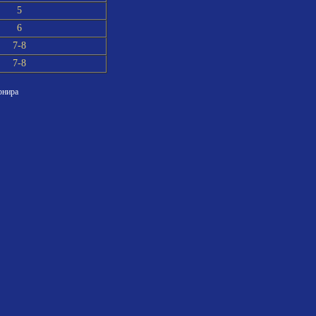
5
6
7-8
7-8
рнира