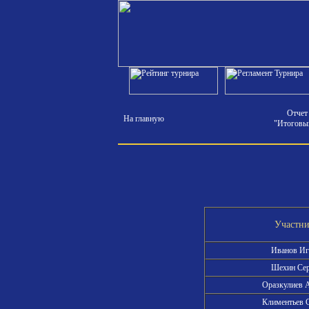
Отчет
На главную
"Итоговы
Участн
Иванов И
Шехин Се
Оразкулиев 
Климентьев 