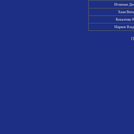
Игнатьев Д
Хван Вит
Коваленко
Марков Вла
Пра