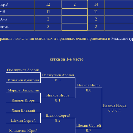
12
2
14
митрий
11
11
алий
2
2
 Юрий
2
2
дислав
вила начисления основных и призовых очков приведены в
Регламенте ту
сетка за 1-е место
Оразкулиев Арслан
Оразкулиев Арслан
Игнатьев Дмитрий
8:3
Иванов Игорь
Марков Владислав
8:0
Иванов Игорь
Иванов Игорь
8:1
Иванов Игорь
Хван Виталий
6:0 6:4
Шехин Сергей
Шехин Сергей
8:2
Шехин Сергей
Коваленко Юрий
9:7