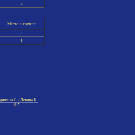
2
Место в группе
2
1
рпинко С. / Левина К.
9:7