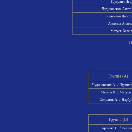
Грудович Иго
Чудиновских Анат
Борисенко Дмит
Антонов Анато
Матуся Вален
Пра
Группа (A)
/
Чудиновских А.
Чудинов
/
Матуся В.
Матуся
/
Солдатов А.
Нарбут
Группа (B)
/
Горпинко С.
Левина