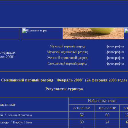
Мужской парный разряд
фотографии
Мужской одиночный разряд
фотографии
о турнирах
аль 2008"
Женский одиночный разряд
фотографии
Смешанный парный разряд
фотографии
Смешанный парный разряд "Февраль 2008" (24 февраля 2008 года)
Результаты турнира
Набранные очки
частники
основные
призовые
вс
/
62
60
1
гей
Левина Кристина
/
39
24
6
ксандр
Нарбут Нина