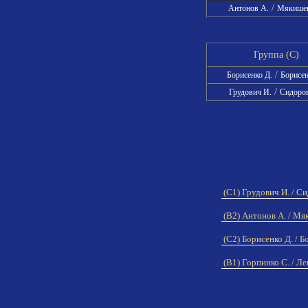
/
Антонов А.
Мякишев
Группа (C)
/
Борисенко Д.
Борисен
/
Грудович И.
Сидоров
(C1) Грудович И. / С
(B2) Антонов А. / Мя
(C2) Борисенко Д. / Б
(B1) Горпинко С. / Ле