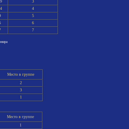
9
3
4
4
9
5
6
6
7
7
рнира
Место в группе
2
3
1
Место в группе
1