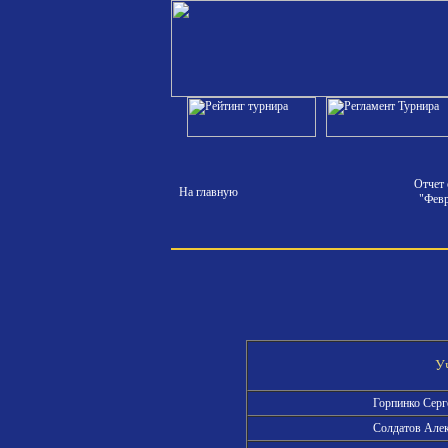
Отчет 
На главную
"Февр
У
Горпинко Сер
Солдатов Але