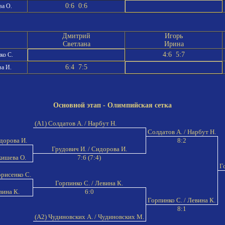
0:6 0:6
а О.
Дмитрий
Игорь
Светлана
Ирина
4:6 5:7
ко С.
6:4 7:5
а И.
Основной этап - Олимпийская сетка
(A1) Солдатов А. / Нарбут Н.
Солдатов А. / Нарбут Н.
идорова И.
8:2
Грудович И. / Сидорова И.
кишева О.
7:6 (7:4)
Го
орисенко С.
Горпинко С. / Левина К.
вина К.
6:0
Горпинко С. / Левина К.
8:1
(A2) Чудиновских А. / Чудиновских М.