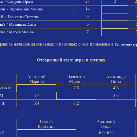
/
27
2
2
рь
Сидорова Ирина
/
14
1
олий
Чудиновских Марина
/
9
рий
Борисенко Светлана
/
6
лий
Мякишева Ольга
/
7
тин
Матуся Марина
вила начисления основных и призовых очков приведены в
Регламенте ту
Отборочный этап: игры в группах
Анатолий
Валентин
Александр
Марина
Марина
Нина
7:5
4:6
ских М.
5:7
2:6
 М.
6:4
6:2
 Н.
Сергей
Анатолий
Кристина
Ольга
6:0 6:0
 К.