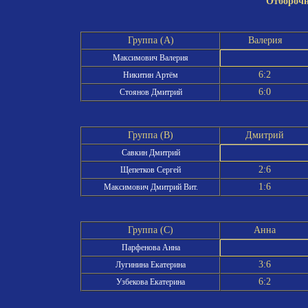
Отборочн
Группа (A)
Валерия
Максимович Валерия
6:2
Никитин Артём
6:0
Стоянов Дмитрий
Группа (B)
Дмитрий
Савкин Дмитрий
2:6
Щепетков Сергей
1:6
Максимович Дмитрий Вит.
Группа (C)
Анна
Парфенова Анна
3:6
Лугинина Екатерина
6:2
Узбекова Екатерина