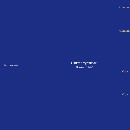
Смешан
Смешан
Отчет о турнирах
На главную
"Июнь 2026"
Мужск
Мужск