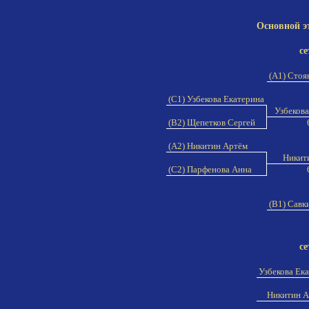
Основной э
се
(A1) Стоя
(C1) Узбекова Екатерина
Узбекова
(B2) Щепетков Сергей
(A2) Никитин Артём
Никит
(C2) Парфенова Анна
(B1) Савк
се
Узбекова Ек
Никитин 