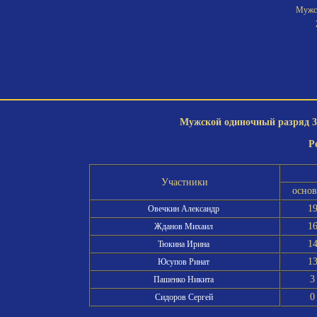
Мужск
Мужской одиночный разряд 3-
Р
Участники
осно
1
Овечкин Александр
1
Жданов Михаил
1
Тюкина Ирина
1
Юсупов Ринат
3
Пашенко Никита
0
Сидоров Сергей