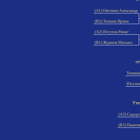
(A1) Овечкин Александр
(B2) Тюкина Ирина
(A2) Юсупов Ринат
(B1) Жданов Михаил
се
Тюкина
Юсупов
Уте
(A3) Сидор
(B3) Пашен