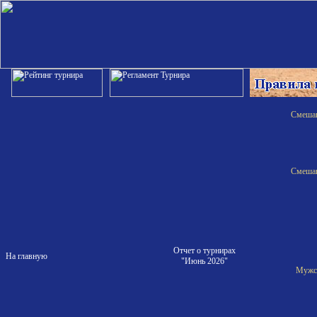
Смешан
Смешан
Отчет о турнирах
На главную
"Июнь 2026"
Мужск