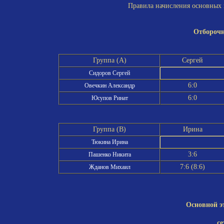
Правила начисления основных и
Отборочн
Группа (A)
Сергей
Сидоров Сергей
6:0
Овечкин Александр
6:0
Юсупов Ринат
Группа (B)
Ирина
Тюкина Ирина
3:6
Пашенко Никита
7:6 (8:6)
Жданов Михаил
Основной э
се