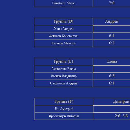
2:6
Гинзбург Марк
Группа (D)
Андрей
Утин Андрей
6:1
Фетисов Константин
6:2
Казаков Максим
Группа (E)
Елена
Алексеева Елена
6:3
Васнёв Владимир
6:1
Сафронов Андрей
Группа (F)
Дмитрий
Ни Дмитрий
2:6 3:6
Ярославцев Виталий