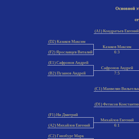
Основной э
се
(A1) Кондратьев Евгени
(D2) Казаков Максим
Казаков Максим
(F2) Ярославцев Виталий
6:3
(E1) Сафронов Андрей
Сафронов Андрей
(B2) Пузанов Андрей
7:5
(C1) Манвелян Вильгель
(D1) Фетисов Константи
(F1) Ни Дмитрий
Михайлов Евгений
(A2) Михайлов Евгений
6:1
(C2) Гинзбург Марк