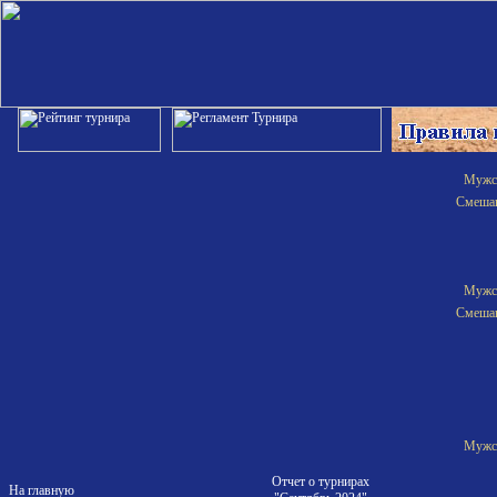
Мужск
Смешан
Мужск
Смешан
Мужск
Отчет о турнирах
На главную