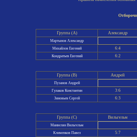
Отборочн
Группа (A)
Александр
Мартынов Александр
6:4
Михайлов Евгений
6:2
Кондратьев Евгений
Группа (B)
Андрей
Пузанов Андрей
3:6
Гулаков Константин
6:3
Зиновьев Сергей
Группа (C)
Вильгельм
Манвелян Вильгельм
5:7
Клименков Павел