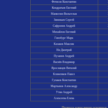
Фетисов Константин
Кондратьев Евгений
Манвелян Вильгельм
Зиновьев Сергей
Сафронов Андрей
Михайлов Евгений
Гинзбург Марк
Казаков Максим
Ни Дмитрий
Пузанов Андрей
Васнёв Владимир
Ярославцев Виталий
Клименков Павел
Гулаков Константин
Мартынов Александр
Утин Андрей
Алексеева Елена
Правила начисления основных и