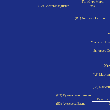
Гинзбург Марк
(E2) Васнёв Владимир
6:3
(B1) Зиновьев Сергей
се
Манвелян Ви
Зиновьев С
Уте
(A3) Марты
(C3) Климен
(B3) Гулаков Константин
Гулаков 
(E3) Алексеева Елена
6