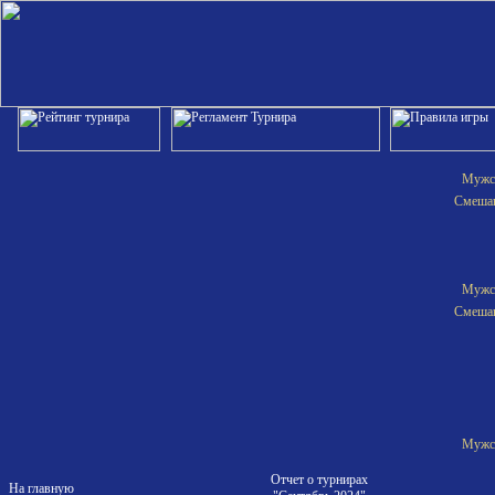
Мужск
Смешан
Мужск
Смешан
Мужск
Отчет о турнирах
На главную