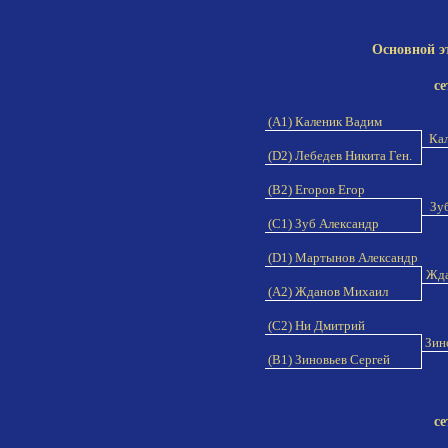
Основной э
се
(A1) Каленик Вадим
Кал
(D2) Лебедев Никита Ген.
(B2) Егоров Егор
Зуб
(C1) Зуб Александр
(D1) Мартынов Александр
Жда
(A2) Жданов Михаил
(C2) Ни Дмитрий
Зин
(B1) Зиновьев Сергей
се