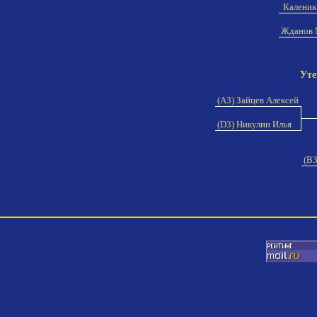
Каленик
Жданов 
Уте
(A3) Зайцев Алексей
(D3) Никулин Илья
(B3