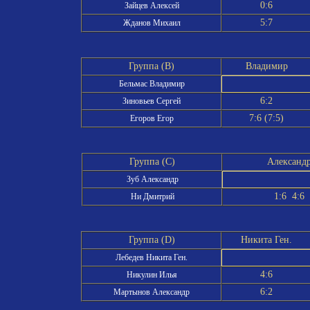
0:6
Зайцев Алексей
5:7
Жданов Михаил
Группа (B)
Владимир
Бельмас Владимир
6:2
Зиновьев Сергей
7:6 (7:5)
Егоров Егор
Группа (C)
Александ
Зуб Александр
1:6 4:6
Ни Дмитрий
Группа (D)
Никита Ген.
Лебедев Никита Ген.
4:6
Никулин Илья
6:2
Мартынов Александр