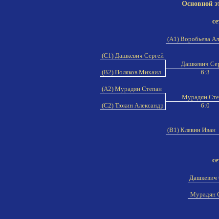
Основной э
се
(A1) Воробьева А
(C1) Дашкевич Сергей
Дашкевич Се
(B2) Поляков Михаил
6:3
(A2) Мурадян Степан
Мурадян Ст
(C2) Тюкин Александр
6:0
(B1) Клявин Иван
се
Дашкевич 
Мурадян 