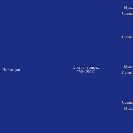
Мужск
Смешан
Смешан
Мужск
Отчет о турнирах
На главную
"Май 2024"
Смешан
Смешан
Мужск