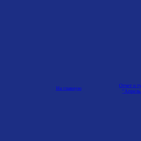
Отчет о т
На главную
"Апрель