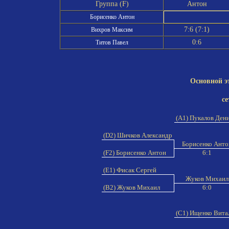
Группа (F)
Антон
Борисенко Антон
7:6 (7:1)
Вихров Максим
0:6
Титов Павел
Основной э
се
(A1) Пукалов Ден
(D2) Шичков Александр
Борисенко Ант
(F2) Борисенко Антон
6:1
(E1) Фисак Сергей
Жуков Михаи
(B2) Жуков Михаил
6:0
(C1) Ищенко Вит