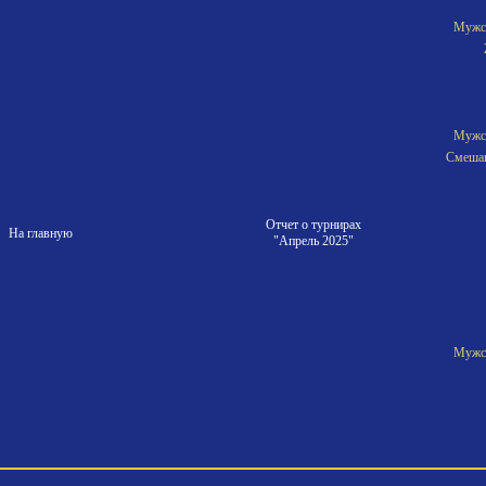
Мужск
Мужск
Смешан
Отчет о турнирах
На главную
"Апрель 2025"
Мужск