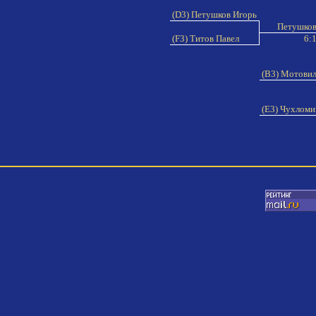
(D3) Петушков Игорь
Петушков
(F3) Титов Павел
6:
(B3) Мотови
(E3) Чухломи