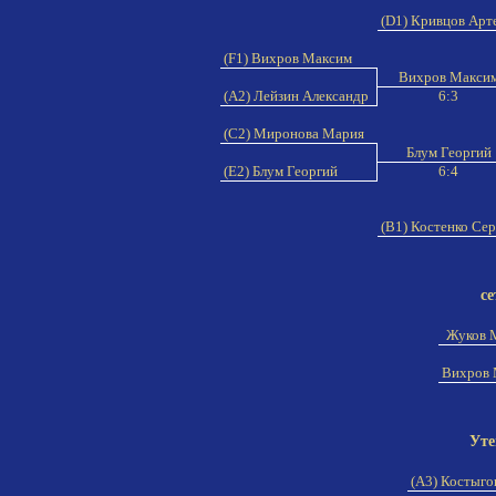
(D1) Кривцов Ар
(F1) Вихров Максим
Вихров Макси
(A2) Лейзин Александр
6:3
(C2) Миронова Мария
Блум Георгий
(E2) Блум Георгий
6:4
(B1) Костенко Се
се
Жуков 
Вихров
Уте
(A3) Костыго