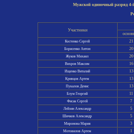
Мужской одиночный разряд 4-й 
Р
Участники
основ
21
Костенко Сергей
20
Борисенко Антон
20
Жуков Михаил
16
Вихров Максим
13
Ищенко Виталий
13
Кривцов Артем
13
Пукалов Денис
11
Блум Георгий
7
Фисак Сергей
5
Лейзин Александр
5
Шичков Александр
3
Миронова Мария
1
Мотовилов Артем