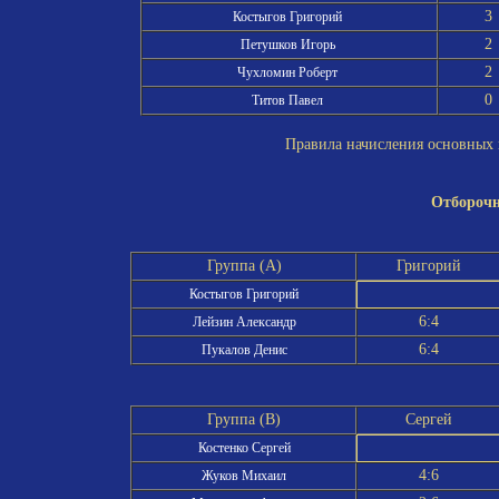
3
Костыгов Григорий
2
Петушков Игорь
2
Чухломин Роберт
0
Титов Павел
Правила начисления основных и
Отборочн
Группа (A)
Григорий
Костыгов Григорий
6:4
Лейзин Александр
6:4
Пукалов Денис
Группа (B)
Сергей
Костенко Сергей
4:6
Жуков Михаил