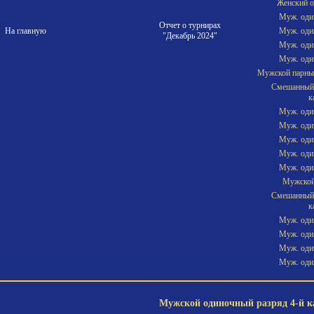
Женский о
Муж. один
Отчет о турнирах
На главную
Муж. один
"Декабрь 2024"
Муж. один
Муж. один
Мужской парный
Смешанный 
к
Муж. один
Муж. один
Муж. один
Муж. один
Муж. один
Мужской
Смешанный 
к
Муж. один
Муж. один
Муж. один
Муж. один
Мужской одиночный разряд 4-й ка