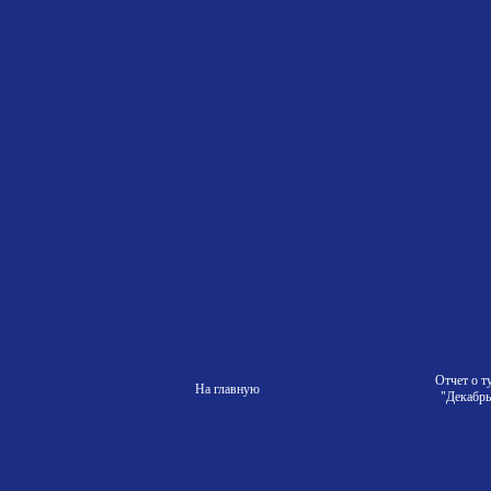
Отчет о т
На главную
"Декабрь