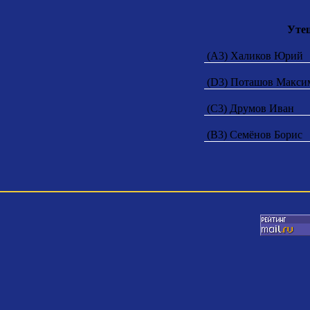
Уте
(A3) Халиков Юрий
(D3) Поташов Макс
(C3) Друмов Иван
(B3) Семёнов Борис