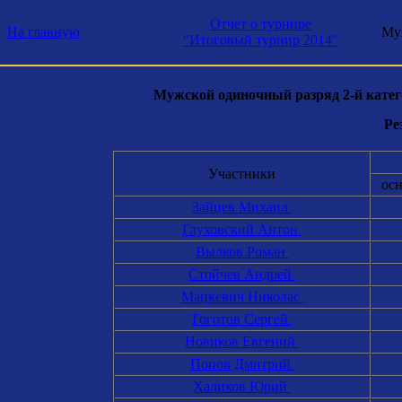
Отчет о турнире
На главную
Муж
"Итоговый турнир 2014"
Мужской одиночный разряд 2-й катего
Ре
Участники
ос
Зайцев Михаил
Глуховский Антон
Вылков Роман
Стойчев Андрей
Мацкевич Николас
Гоготов Сергей
Новиков Евгений
Попов Дмитрий
Халиков Юрий