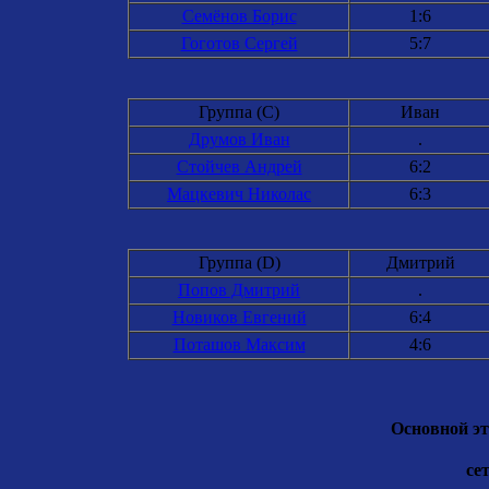
Семёнов Борис
1:6
Гоготов Сергей
5:7
Группа (C)
Иван
Друмов Иван
.
Стойчев Андрей
6:2
Мацкевич Николас
6:3
Группа (D)
Дмитрий
Попов Дмитрий
.
Новиков Евгений
6:4
Поташов Максим
4:6
Основной эт
сет