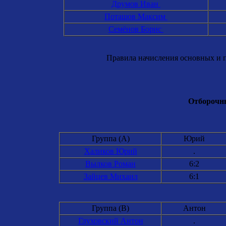
Друмов Иван
Поташов Максим
Семёнов Борис
Правила начисления основных и п
Отборочны
Группа (A)
Юрий
Халиков Юрий
.
Вылков Роман
6:2
Зайцев Михаил
6:1
Группа (B)
Антон
Глуховский Антон
.