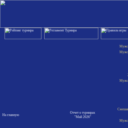
Мужск
Мужск
Мужск
Смешан
Отчет о турнирах
На главную
"Май 2026"
Мужск