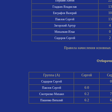
22
Першин Антон
13
Гладких Владислав
10
Евграфов Валерий
13
Павлов Сергей
4
Загорский Артур
0
Михалкин Илья
2
Сидоров Сергей
Правила начисления основных и
Отборочн
Группа (A)
Сергей
Се
0
Сидоров Сергей
6:0
Павлов Сергей
6:2
7
Смотрилко Михаил
6:2
6
Пашенко Виталий