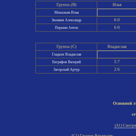
Группа (B)
Илья
Михалкин Илья
6:0
Звонков Александр
6:0
Першин Антон
Группа (C)
Владислав
Гладких Владислав
5:7
Евграфов Валерий
2:6
Загорский Артур
Основной э
се
(A1) Смотр
(C1) Гладких Владислав