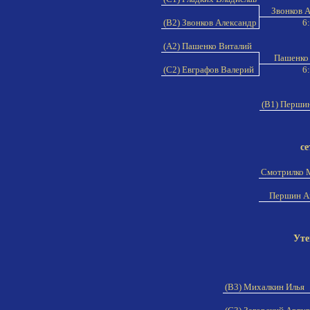
Звонков 
(B2) Звонков Александр
6
(A2) Пашенко Виталий
Пашенко
(C2) Евграфов Валерий
6
(B1) Перши
се
Смотрилко 
Першин А
Уте
(B3) Михалкин Илья