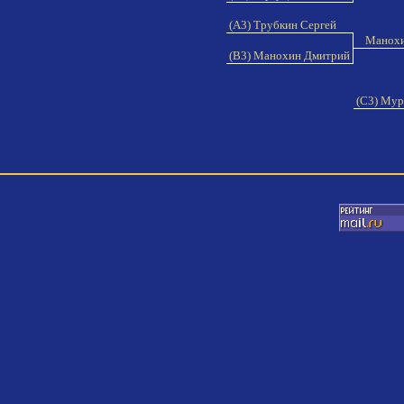
(A3) Трубкин Сергей
Манохи
(B3) Манохин Дмитрий
(C3) Мур