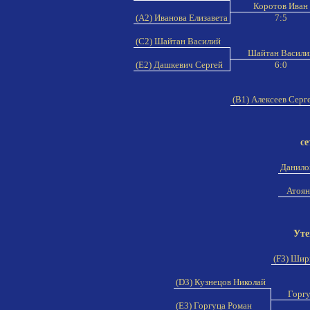
Коротов Иван
(A2) Иванова Елизавета
7:5
(C2) Шайтан Василий
Шайтан Васил
(E2) Дашкевич Сергей
6:0
(B1) Алексеев Серг
се
Данило
Атоян
Уте
(F3) Шир
(D3) Кузнецов Николай
Горгу
(E3) Горгуца Роман