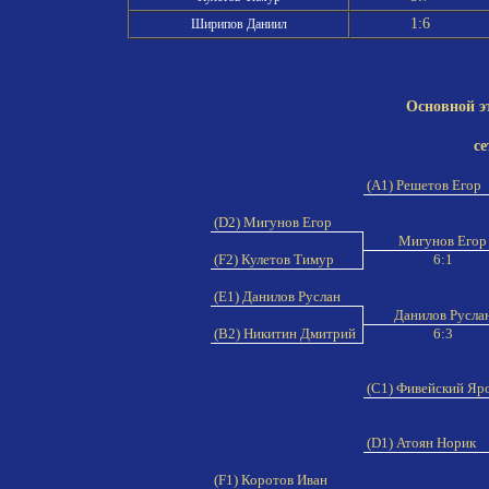
1:6
Ширипов Даниил
Основной э
се
(A1) Решетов Егор
(D2) Мигунов Егор
Мигунов Его
(F2) Кулетов Тимур
6:1
(E1) Данилов Руслан
Данилов Русла
(B2) Никитин Дмитрий
6:3
(C1) Фивейский Яр
(D1) Атоян Норик
(F1) Коротов Иван