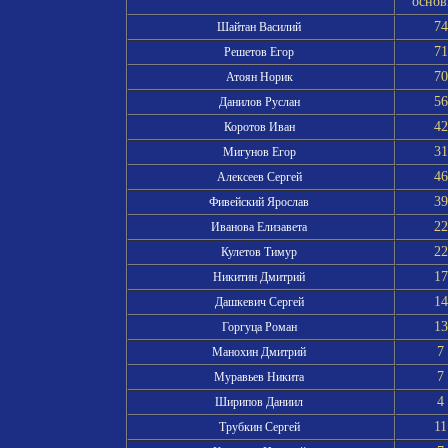
основ
74
Шайтан Василий
71
Решетов Егор
70
Атоян Норик
56
Данилов Руслан
42
Коротов Иван
31
Мигунов Егор
46
Алексеев Сергей
39
Фивейский Ярослав
22
Иванова Елизавета
22
Кулетов Тимур
17
Никитин Дмитрий
14
Дашкевич Сергей
13
Горгуца Роман
7
Манохин Дмитрий
7
Муравьев Никита
4
Ширипов Даниил
11
Трубкин Сергей