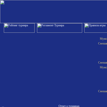
Мужск
Смешан
Смешан
Мужск
Смешан
Отчет о турнирах