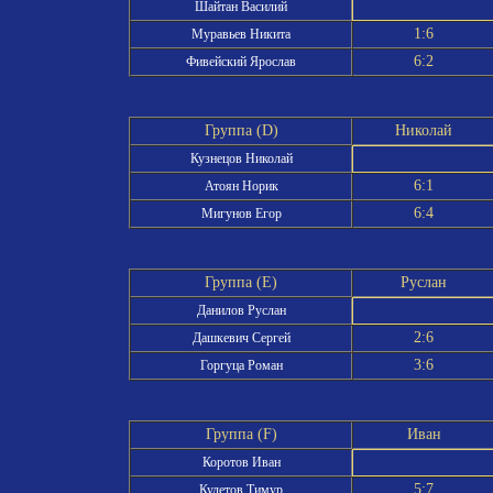
Шайтан Василий
1:6
Муравьев Никита
6:2
Фивейский Ярослав
Группа (D)
Николай
Кузнецов Николай
6:1
Атоян Норик
6:4
Мигунов Егор
Группа (E)
Руслан
Данилов Руслан
2:6
Дашкевич Сергей
3:6
Горгуца Роман
Группа (F)
Иван
Коротов Иван
5:7
Кулетов Тимур