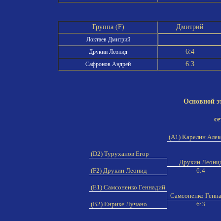
Группа (F)
Дмитрий
Локтаев Дмитрий
6:4
Друкин Леонид
6:3
Сафронов Андрей
Основной э
се
(A1) Карелин Але
(D2) Туруханов Егор
Друкин Леони
(F2) Друкин Леонид
6:4
(E1) Самсоненко Геннадий
Самсоненко Генн
(B2) Енрике Лучано
6:3