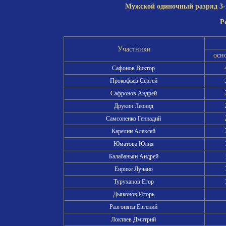
Мужской одиночный разряд 3-й
Р
Участники
осн
Сафонов Виктор
Прокофьев Сергей
Сафронов Андрей
Друкин Леонид
Самсоненко Геннадий
Карелин Алексей
Юматова Юлия
Балабаньян Андрей
Енрике Лучано
Туруханов Егор
Дьяконов Игорь
Разгоняев Евгений
Локтаев Дмитрий