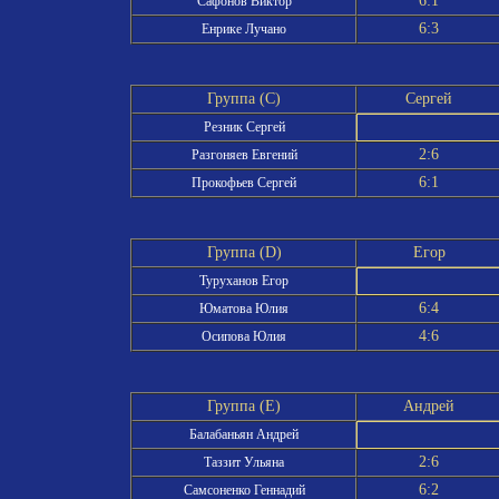
6:1
Сафонов Виктор
6:3
Енрике Лучано
Группа (C)
Сергей
Резник Сергей
2:6
Разгоняев Евгений
6:1
Прокофьев Сергей
Группа (D)
Егор
Туруханов Егор
6:4
Юматова Юлия
4:6
Осипова Юлия
Группа (E)
Андрей
Балабаньян Андрей
2:6
Таззит Ульяна
6:2
Самсоненко Геннадий