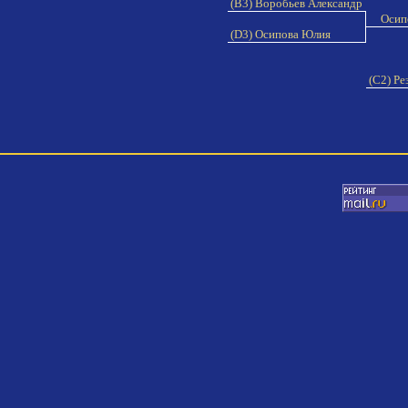
(B3) Воробьев Александр
Осип
(D3) Осипова Юлия
(C2) Ре