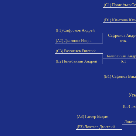
(C1) Прокофьев С
(D1) Юматова Юл
(F1) Сафронов Андрей
Сафронов Андр
(A2) Дьяконов Игорь
отк.
(C3) Разгоняев Евгений
Балабаньян Анд
(E2) Балабаньян Андрей
6:1
(B1) Сафонов Вик
Уте
(E3) Та
(A3) Глезер Вадим
Локта
(F3) Локтаев Дмитрий