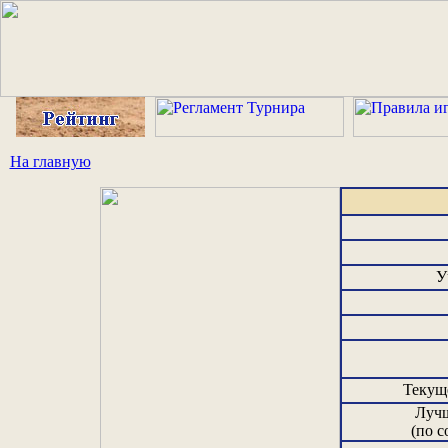
На главную
У
Текущ
Лучш
(по с