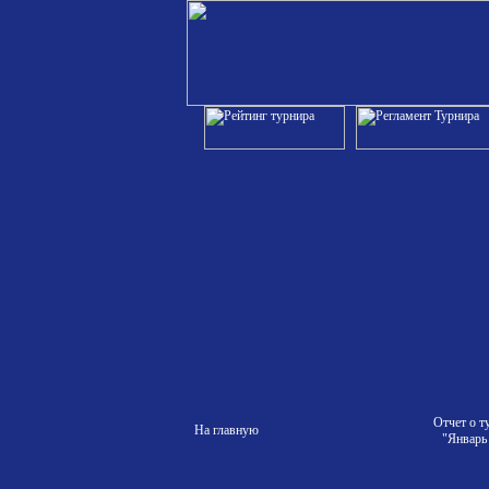
Отчет о т
На главную
"Январь