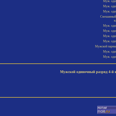
Муж. один
Муж. один
Муж. один
Смешанный 
к
Муж. один
Муж. один
Муж. один
Муж. один
Мужской парный
Муж. один
Муж. один
Мужской одиночный разряд 4-й к