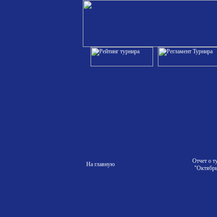
Отчет о т
На главную
"Октябрь