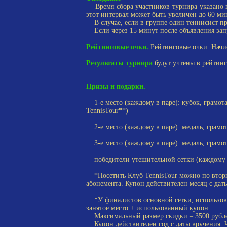
Время сбора участников турнира указано вы
этот интервал может быть увеличен до 60 ми
В случае, если в группе один теннисист прие
Если через 15 минут после объявления запус
Рейтинговые очки.
Рейтинговые очки. Начи
Результаты турнира
будут учтены в рейтинге
Призы и подарки.
1-е место (каждому в паре): кубок, грамота
TennisTour**)
2-е место (каждому в паре): медаль, грамот
3-е место (каждому в паре): медаль, грамот
победители утешительной сетки (каждому в 
*Посетить Клуб TennisTour можно по вторни
абонемента. Купон действителен месяц с дат
*У финалистов основной сетки, использовав
занятое место + использованный купон.
Максимальный размер скидки –
3500 рубл
Купон действителен год с даты вручения. 