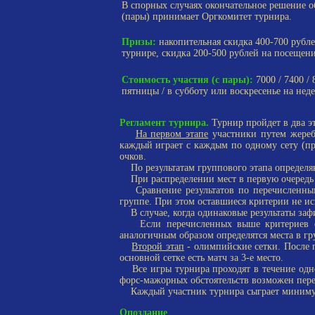
В спорных случаях окончательное решение о
(пары) принимает Оргкомитет турнира.
Призы:
накопительная скидка 400-700 рубле
турнире, скидка 200-500 рублей на посещени
Стоимость участия (с пары):
7000 / 7400 / 
пятницы / в субботу или воскресенье на нед
Регламент турнира.
Турнир пройдет в два эт
На первом этапе
участники путем жеребь
каждый играет с каждым по одному сету (при
очков.
По результатам группового этапа определя
При распределении мест в первую очередь у
Сравнение результатов по перечисленным 
группе. При этом оставшиеся критерии не ис
В случае, когда одинаковые результаты зафи
Если перечисленных выше критериев окаж
аналогичным образом определятся места в гр
Второй этап
- олимпийские сетки. После п
основной сетке есть матч за 3-е место.
Все игры турнира проходят в течение одног
форс-мажорных обстоятельств возможен пере
Каждый участник турнира сыграет миниму
Опоздание