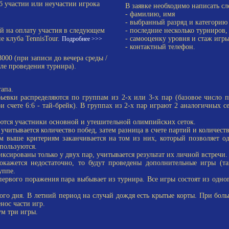
б участии или неучастии игрока
В заявке необходимо написать сл
- фамилию, имя
- выбранный разряд и категорию
й на оплату участия в следующем
- последние несколько турниров, 
е клуба TennisTour.
- самооценку уровня и стаж игры
Подробнее >>>
- контактный телефон.
8000 (при записи до вечера среды /
еле проведения турнира).
апа.
евки распределяются по группам из 2-х или 3-х пар (базовое число па
 счете 6:6 - тай-брейк). В группах из 2-х пар играют 2 аналогичных сет
ются участники основной и утешительной олимпийских сеток.
читывается количество побед, затем разница в счете партий и количест
выше критериям заканчивается на том из них, который позволяет одн
пользуются.
ксированы только у двух пар, учитывается результат их личной встречи.
ется недостаточно, то будут проведены дополнительные игры (тай-
уппе.
ервого поражения пара выбывает из турнира. Все игры состоят из одного
о дня. В летний период на случай дождя есть крытые корты. При больш
нос части игр.
м три игры.