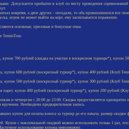
ше. Допускается прибытие в клуб по месту проведения соревнований 
нут.
хал вовремя, а двое других - опоздали, то оба провинившихся все свои 
ка, игрок не может выйти на корт, ему засчитывается поражение.
сляются основные, призовые и бонусные очки.
 TennisTour.
, купон 700 рублей (скидка на участие в воскресном турнире*), купон 5
а, купон 600 рублей (воскресный турнир*), купон 400 рублей (Клуб Tenn
а, купон 500 рублей (воскресный турнир*), купон 300 рублей (Клуб Tenn
паре): купон 400 рублей (воскресный турнир*), купон 200 рублей (Клуб
кам и четвергам с 20:00 до 23:00. Скидка предоставляется однократно 
ы вручения. Необходима предварительная запись.
ших купон для оплаты взноса за турнир до его начала, размер скидки ф
ей. Купон с максимальной скидкой можно использовать только 1 раз, посл
Частичное использование купона невозможно.