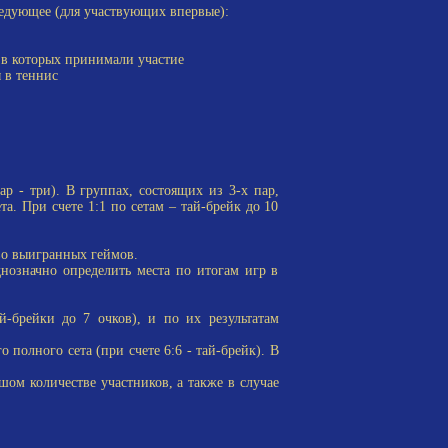
едующее (для участвующих впервые):
в которых принимали участие
 в теннис
р - три). В группах, состоящих из 3-х пар,
а. При счете 1:1 по сетам – тай-брейк до 10
во выигранных геймов.
означно определить места по итогам игр в
брейки до 7 очков), и по их результатам
 полного сета (при счете 6:6 - тай-брейк). В
ом количестве участников, а также в случае