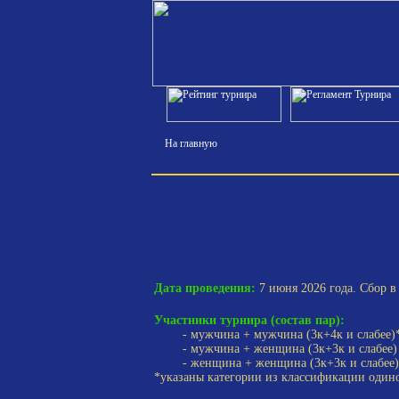
На главную
Дата проведения:
7 июня 2026 года. Сбор в 
Участники турнира (состав пар):
- мужчина + мужчина (3к+4к и слабее)
- мужчина + женщина (3к+3к и слабее)
- женщина + женщина (3к+3к и слабее)
*указаны категории из классификации один